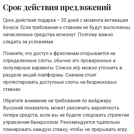
Срок действия предложений
Срок действия подарка – 30 дней с момента активации
бонуса. Если требования к ставкам не будут выполнены,
начисленные средства исчезнут. Поэтому важно
следить за условиями.
Помните, что доступ к фриспинам открывается на
определенные слоты, обычно это проверенные и
популярные варианты. Список игр можно уточнить в
разделе акций платформы. Сначала стоит
протестировать доступные слоты на безрисковых
ставках.
Обратите внимание на требования по вейджеру.
Высокий показатель может увеличить вероятность
потери средств, если вы не будете следовать стратегии
управления банкроллом. Рекомендуется тщательно
планировать каждую ставку, чтобы не прерывать игру.