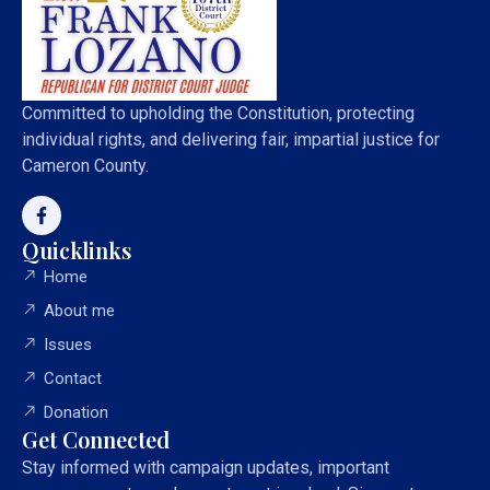
Committed to upholding the Constitution, protecting
individual rights, and delivering fair, impartial justice for
Cameron County.
Quicklinks
Home
About me
Issues
Contact
Donation
Get Connected
Stay informed with campaign updates, important