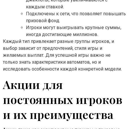
каждым ставкой.
Подключены к сети, что позволяет повышать
призовой фонд.
Игроки могут выигрывать крупные суммы,
иногда достигающие миллионов.
Каждый тип привлекает разные группы игроков, и
выбор зависит от предпочтений, стиля игры и
желаемых выплат. Для успешной игры важно не
только знать характеристики автоматов, но и
исследовать особенности каждой конкретной модели.
Акции для
постоянных игроков
и их преимущества