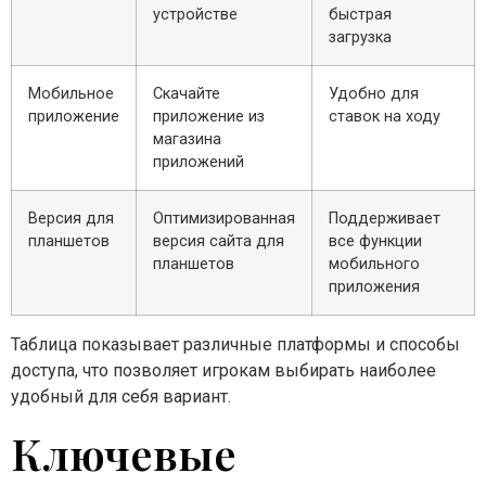
устройстве
быстрая
загрузка
Мобильное
Скачайте
Удобно для
приложение
приложение из
ставок на ходу
магазина
приложений
Версия для
Оптимизированная
Поддерживает
планшетов
версия сайта для
все функции
планшетов
мобильного
приложения
Таблица показывает различные платформы и способы
доступа, что позволяет игрокам выбирать наиболее
удобный для себя вариант.
Ключевые