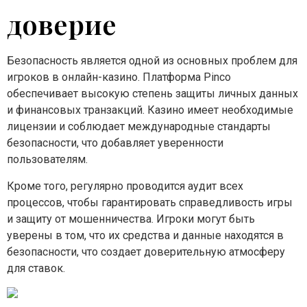
доверие
Безопасность является одной из основных проблем для
игроков в онлайн-казино. Платформа Pinco
обеспечивает высокую степень защиты личных данных
и финансовых транзакций. Казино имеет необходимые
лицензии и соблюдает международные стандарты
безопасности, что добавляет уверенности
пользователям.
Кроме того, регулярно проводится аудит всех
процессов, чтобы гарантировать справедливость игры
и защиту от мошенничества. Игроки могут быть
уверены в том, что их средства и данные находятся в
безопасности, что создает доверительную атмосферу
для ставок.