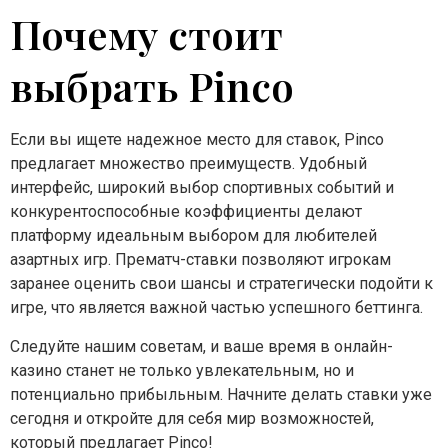
Почему стоит
выбрать Pinco
Если вы ищете надежное место для ставок, Pinco
предлагает множество преимуществ. Удобный
интерфейс, широкий выбор спортивных событий и
конкурентоспособные коэффициенты делают
платформу идеальным выбором для любителей
азартных игр. Прематч-ставки позволяют игрокам
заранее оценить свои шансы и стратегически подойти к
игре, что является важной частью успешного беттинга.
Следуйте нашим советам, и ваше время в онлайн-
казино станет не только увлекательным, но и
потенциально прибыльным. Начните делать ставки уже
сегодня и откройте для себя мир возможностей,
который предлагает Pinco!