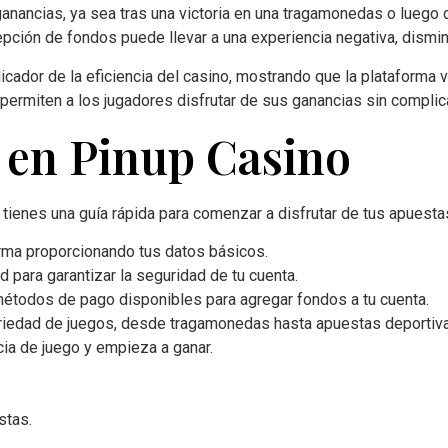
nancias, ya sea tras una victoria en una tragamonedas o luego d
epción de fondos puede llevar a una experiencia negativa, dismin
ador de la eficiencia del casino, mostrando que la plataforma v
permiten a los jugadores disfrutar de sus ganancias sin complic
en Pinup Casino
í tienes una guía rápida para comenzar a disfrutar de tus apuesta
orma proporcionando tus datos básicos.
d para garantizar la seguridad de tu cuenta.
étodos de pago disponibles para agregar fondos a tu cuenta.
ariedad de juegos, desde tragamonedas hasta apuestas deportiv
cia de juego y empieza a ganar.
stas.