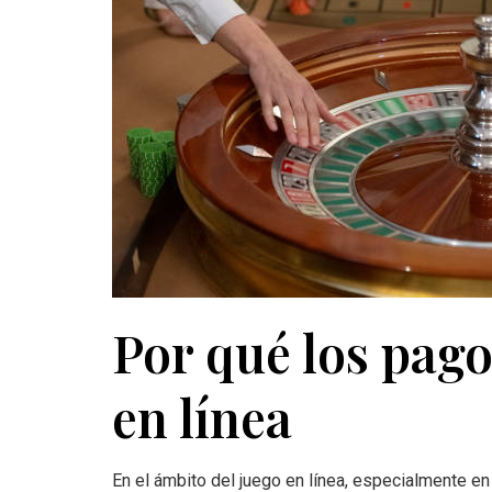
Por qué los pago
en línea
En el ámbito del juego en línea, especialmente en 