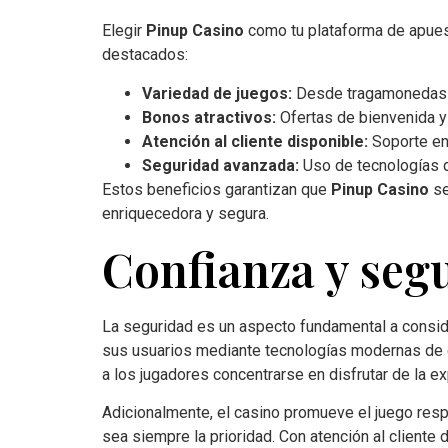
Elegir
Pinup Casino
como tu plataforma de apuest
destacados:
Variedad de juegos:
Desde tragamonedas h
Bonos atractivos:
Ofertas de bienvenida 
Atención al cliente disponible:
Soporte en 
Seguridad avanzada:
Uso de tecnologías de
Estos beneficios garantizan que
Pinup Casino
se
enriquecedora y segura.
Confianza y segu
La seguridad es un aspecto fundamental a consider
sus usuarios mediante tecnologías modernas de ci
a los jugadores concentrarse en disfrutar de la e
Adicionalmente, el casino promueve el juego resp
sea siempre la prioridad. Con atención al client