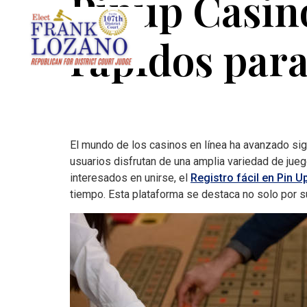
Pinup Casin
rápidos para
El mundo de los casinos en línea ha avanzado sig
usuarios disfrutan de una amplia variedad de jue
interesados en unirse, el
Registro fácil en Pin 
tiempo. Esta plataforma se destaca no solo por su