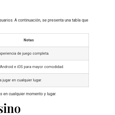
arios. A continuación, se presenta una tabla que
Notas
xperiencia de juego completa.
Android e iOS para mayor comodidad.
 jugar en cualquier lugar.
s en cualquier momento y lugar.
sino