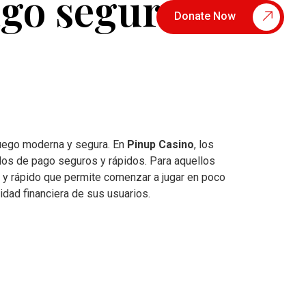
go seguros y
Donate Now
 juego moderna y segura. En
Pinup Casino
, los
dos de pago seguros y rápidos. Para aquellos
y rápido que permite comenzar a jugar en poco
idad financiera de sus usuarios.