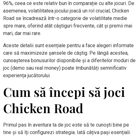
96%, ceea ce este relativ bun în comparație cu alte jocuri. De
asemenea, volatilitatea jocului joacă un rol crucial; Chicken
Road se încadrează într-o categorie de volatilitate medie
spre mare, oferind atât câștiguri frecvente, cât și premii mai
mari, dar mai rare.
Aceste detalii sunt esențiale pentru a face alegeri informate
care să maximizeze șansele de câștig. Pe lângă acestea,
cunoașterea bonusurilor disponibile și a diferitelor moduri de
joc (demo sau real money) poate îmbunătăți semnificativ
experiența jucătorului.
Cum să începi să joci
Chicken Road
Primul pas în aventura ta de joc este să te cunoști bine pe
tine și să îți configurezi strategia. Iată câțiva pași esențiali: