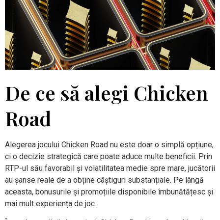
De ce să alegi Chicken
Road
Alegerea jocului Chicken Road nu este doar o simplă opțiune,
ci o decizie strategică care poate aduce multe beneficii. Prin
RTP-ul său favorabil și volatilitatea medie spre mare, jucătorii
au șanse reale de a obține câștiguri substanțiale. Pe lângă
aceasta, bonusurile și promoțiile disponibile îmbunătățesc și
mai mult experiența de joc.