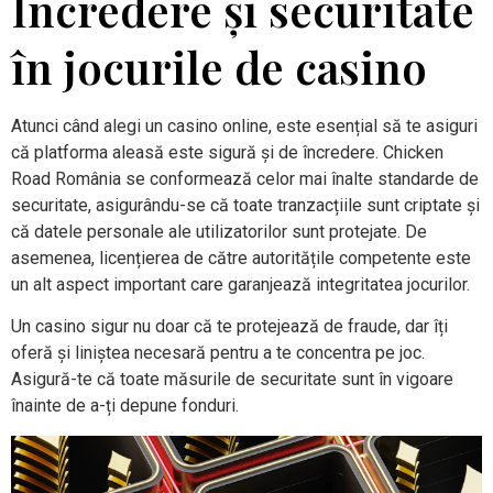
Încredere și securitate
în jocurile de casino
Atunci când alegi un casino online, este esențial să te asiguri
că platforma aleasă este sigură și de încredere. Chicken
Road România se conformează celor mai înalte standarde de
securitate, asigurându-se că toate tranzacțiile sunt criptate și
că datele personale ale utilizatorilor sunt protejate. De
asemenea, licențierea de către autoritățile competente este
un alt aspect important care garanjează integritatea jocurilor.
Un casino sigur nu doar că te protejează de fraude, dar îți
oferă și liniștea necesară pentru a te concentra pe joc.
Asigură-te că toate măsurile de securitate sunt în vigoare
înainte de a-ți depune fonduri.