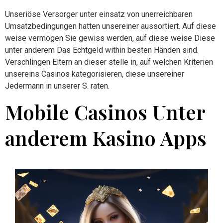
Unseriöse Versorger unter einsatz von unerreichbaren
Umsatzbedingungen hatten unsereiner aussortiert. Auf diese
weise vermögen Sie gewiss werden, auf diese weise Diese
unter anderem Das Echtgeld within besten Händen sind.
Verschlingen Eltern an dieser stelle in, auf welchen Kriterien
unsereins Casinos kategorisieren, diese unsereiner
Jedermann in unserer S. raten.
Mobile Casinos Unter
anderem Kasino Apps