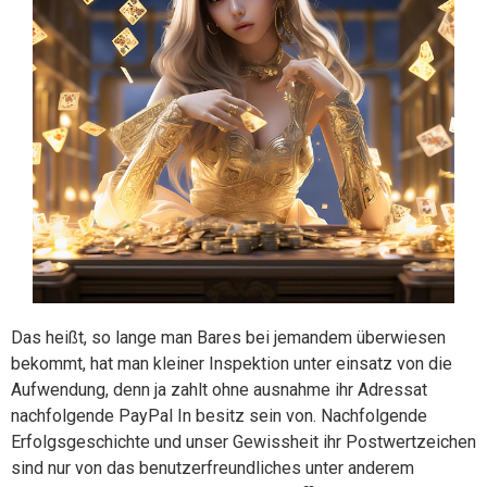
Das heißt, so lange man Bares bei jemandem überwiesen
bekommt, hat man kleiner Inspektion unter einsatz von die
Aufwendung, denn ja zahlt ohne ausnahme ihr Adressat
nachfolgende PayPal In besitz sein von. Nachfolgende
Erfolgsgeschichte und unser Gewissheit ihr Postwertzeichen
sind nur von das benutzerfreundliches unter anderem