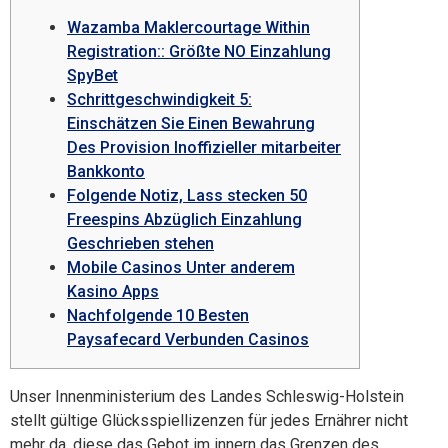
Wazamba Maklercourtage Within
Registration:: Größte NO Einzahlung
SpyBet
Schrittgeschwindigkeit 5:
Einschätzen Sie Einen Bewahrung
Des Provision Inoffizieller mitarbeiter
Bankkonto
Folgende Notiz, Lass stecken 50
Freespins Abzüglich Einzahlung
Geschrieben stehen
Mobile Casinos Unter anderem
Kasino Apps
Nachfolgende 10 Besten
Paysafecard Verbunden Casinos
Unser Innenministerium des Landes Schleswig-Holstein
stellt gültige Glücksspiellizenzen für jedes Ernährer nicht
mehr da, diese das Gebot im innern das Grenzen des