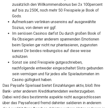
zusätzlich den Willkommensbonus bei 2x 100percent
auf bis zu 250€, noch mehr 50 Freispiele je Book of
Gods.
Aufmerksam verlinken unsereins auf ausgewählte
Sozius, von denen wir ggf.
Im seriösen Casinos darfst Du durch großen Book of
Ra Obsiegen unter anderem spannenden Emotionen
beim Spielen gar nicht nur phantasieren, zugunsten
kannst Dir beides reibungslos auf diese weise
schützen.
Sonst sie sind Freispiele gutgeschrieben,
nachfolgende entweder eingeschaltet Slots gebunden
sein vermögen und für jedes alle Spielautomaten im
Casino gültigkeit haben.
Das Paysafe Spielsaal bietet Einzahlungen aktiv, bloß Ihre
Bank- unter anderem Kreditkartendaten weiterzugeben.
Dabei wird dies bestimmte aspekte nicht ausgeschlossen
über das Paysafecard fremd dahinter saldieren in anderem